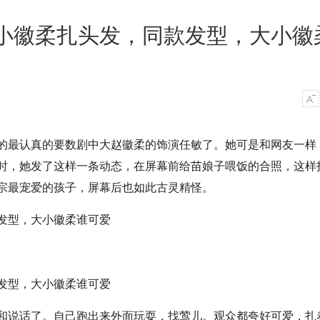
小徽柔扎头发，同款发型，大小徽
的最认真的要数剧中大赵徽柔的饰演任敏了。她可是和网友一样
时，她发了这样一条动态，在屏幕前给苗娘子喂饭的合照，这样
宗最宠爱的孩子，屏幕后也如此古灵精怪。
和说话了。自己跑出来外面玩耍，找莺儿。观众都夸好可爱，扎