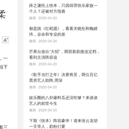
薛之谦拒上快本，只因得罪快乐家族一
柔
个人？还被对方指着
微商 · 2020-04-20
都是跳《红昭愿》，看看关晓彤和鞠婧
祎，业余和专业的差
微商 · 2020-04-20
芒果台放出“大招”，两部新剧接连定档，
看到主演阵容追
，一
微商 · 2020-04-20
拍下
《歌手当打之年》决赛将至，两位百亿
票房艺人助阵,周深
微商 · 2020-04-20
娱乐圈的八卦爆料瓜还没吃够？来谈谈
艺人的前世今生
微商 · 2020-04-20
下期《快本》阵容豪华！请来张云龙胡
一天等人，剧粉们要
着三