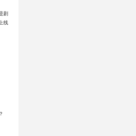
是剧
上线
？