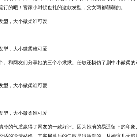
流行的吧！官家小时候也扎的这款发型，父女两都萌萌的。
个。和网友们分享她的三个小揪揪。任敏还模仿了剧中小徽柔的
清冷的气质赢得了网友的一致好评。因为她演的易遥留下的印象
说话的冷清姑娘。其实屏幕后的任敏是很活泼的，从她这几天追