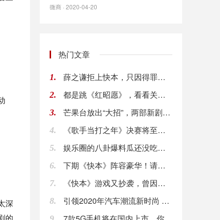
微商 · 2020-04-20
热门文章
薛之谦拒上快本，只因得罪快乐家族一个人？还被对
1.
都是跳《红昭愿》，看看关晓彤和鞠婧祎，业余和专
2.
动
芒果台放出“大招”，两部新剧接连定档，看到主演
3.
《歌手当打之年》决赛将至，两位百亿票房艺人助阵
4.
娱乐圈的八卦爆料瓜还没吃够？来谈谈艺人的前世今
5.
下期《快本》阵容豪华！请来张云龙胡一天等人，剧
6.
《快本》游戏又抄袭，曾因抄袭被骂仍不长记性，网
7.
引领2020年汽车潮流新时尚 新款冠道“大不同
8.
太深
剧的
7款5G手机将在国内上市，你最期待哪一款呢
9.