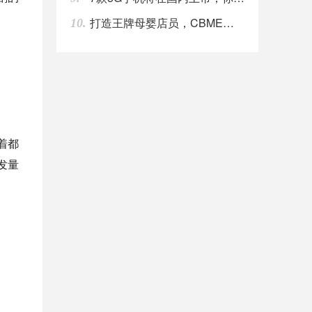
打造王牌母婴店员，CBME启动“王牌达人养成计
10.
着都
发量