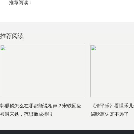
推荐阅读：
推荐阅读
郭麒麟怎么在哪都能说相声？宋轶回应
《清平乐》看懂禾儿
被叫宋铁，范思辙成捧哏
妼唅离失宠不远了