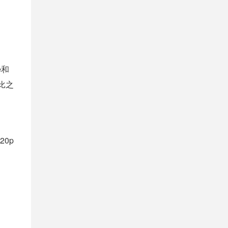
e和
比之
20p