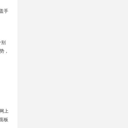
盖手
分别
优势，
网上
面板