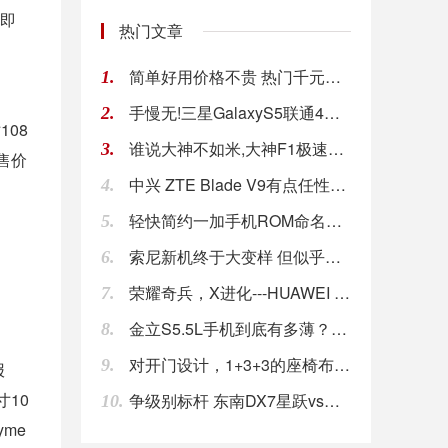
量即
热门文章
简单好用价格不贵 热门千元手机推荐
1.
手慢无!三星GalaxyS5联通4G版大降价
2.
08
谁说大神不如米,大神F1极速版轻体验
3.
的售价
中兴 ZTE Blade V9有点任性，要不再
4.
轻快简约一加手机ROM命名出炉:氢OS
5.
索尼新机终于大变样 但似乎并不是越变越好看
6.
荣耀奇兵，X进化---HUAWEI 华为 荣耀
7.
金立S5.5L手机到底有多薄？薄薄薄薄薄薄薄薄
8.
对开门设计，1+3+3的座椅布局，国产版英伦T
9.
报
寸10
争级别标杆 东南DX7星跃vs长安CS75PL
10.
me