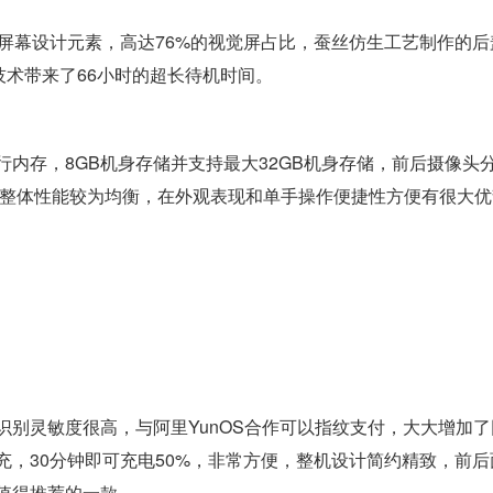
贴合屏幕设计元素，高达76%的视觉屏占比，蚕丝仿生工艺制作的后
5技术带来了66小时的超长待机时间。
GB运行内存，8GB机身存储并支持最大32GB机身存储，前后摄像头
4C的整体性能较为均衡，在外观表现和单手操作便捷性方便有很大
别灵敏度很高，与阿里YunOS合作可以指纹支付，大大增加了
，30分钟即可充电50%，非常方便，整机设计简约精致，前后
值得推荐的一款。