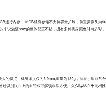
2GB运行内存，16GB机身存储不支持容量扩展，前置摄像头为50
。总的来说魅蓝note的整体配置不错，拥有多种机身颜色时尚多彩
最大的特点，机身厚度仅为8.9mm,重量为130g，握在手里非常舒
通过识别眼白上的血管即可解锁非常方便。么么哒3S在千元档性