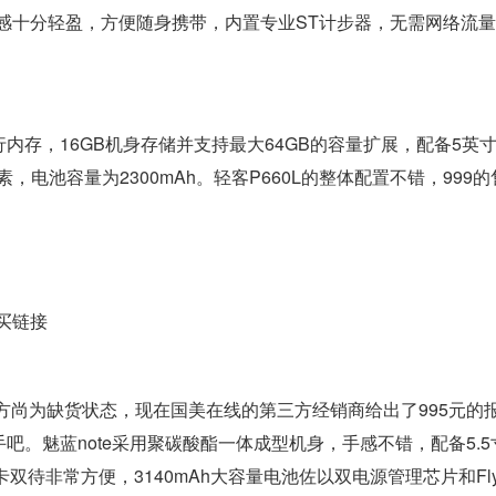
感十分轻盈，方便随身携带，内置专业ST计步器，无需网络流
内存，16GB机身存储并支持最大64GB的容量扩展，配备5英寸1
素，电池容量为2300mAh。轻客P660L的整体配置不错，999
购买链接
官方尚为缺货状态，现在国美在线的第三方经销商给出了995元的
吧。魅蓝note采用聚碳酸酯一体成型机身，手感不错，配备5.5
卡双待非常方便，3140mAh大容量电池佐以双电源管理芯片和Fly