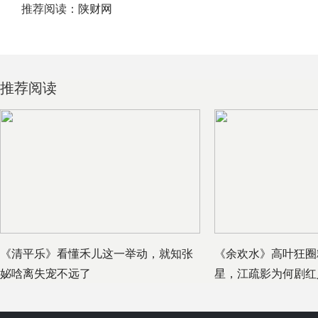
推荐阅读：
陕财网
推荐阅读
《清平乐》看懂禾儿这一举动，就知张
《余欢水》高叶狂圈
妼唅离失宠不远了
星，江疏影为何剧红