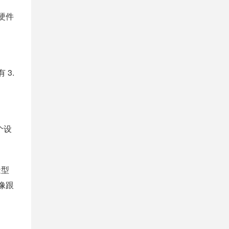
硬件
 3.
个设
造型
像跟