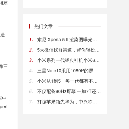
路相差
热门文章
打造
索尼 Xperia 5 II 渲染图曝光，挖孔
1.
5大微信找群渠道，帮你轻松找到精准社群用户!
2.
小米系列一代经典神机小米6复活，小米官方备受关
3.
像三
三星Note10采用1080P的屏幕，难道只是
4.
小米从1到5，每一代都有不同的设计，传承的只有
5.
不仅配备90Hz屏幕 一加7T还拥有出色手感
6.
居中
打跪苹果领先华为，中兴称霸俄罗斯市场!
7.
eri