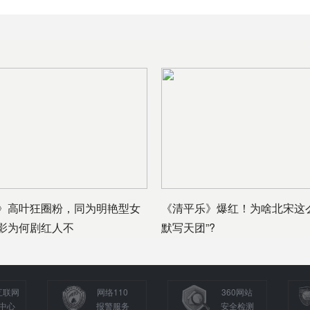
》高叶狂圈粉，同为明艳型女
《清平乐》爆红！为啥北宋这
影为何剧红人不
默写天团”?
互联网
网络110
360网站
中心
报警服务
安全检测