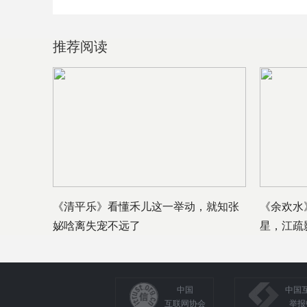
推荐阅读
《清平乐》看懂禾儿这一举动，就知张
《余欢水
妼唅离失宠不远了
星，江疏
中国
中国
互联网协会
举报