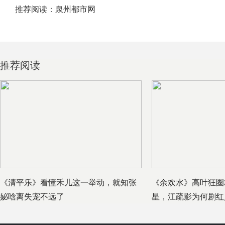
推荐阅读：
泉州都市网
推荐阅读
《清平乐》看懂禾儿这一举动，就知张
《余欢水》高叶狂圈
妼唅离失宠不远了
星，江疏影为何剧红