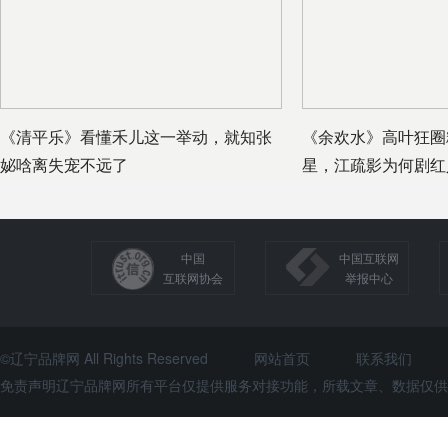
《清平乐》看懂禾儿这一举动，就知张
《余欢水》高叶狂圈
妼唅离失宠不远了
星，江疏影为何剧红
中国
中国互联网
互联网协会
举报中心
©辽宁品牌网 All Rights Reserved
网站首页
联系我们
免责声明辽宁品牌网所有平台仅提供服务对接功能，所载文章、数据仅供