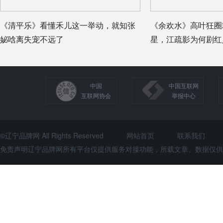
《清平乐》看懂禾儿这一举动，就知张
《余欢水》高叶狂圈
妼唅离失宠不远了
星，江疏影为何剧红
中国
中国互联网
互联网协会
举报中心
©辽宁品牌网 All Rights Reserved
网站首页
联系我们
免责声明辽宁品牌网所有平台仅提供服务对接功能，所载文章、数据仅供