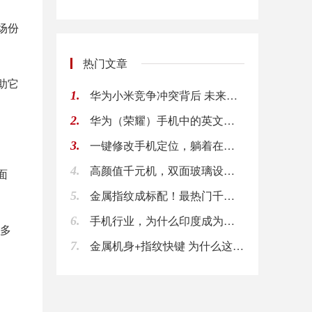
场份
热门文章
助它
华为小米竞争冲突背后 未来智能手机行业何去何从
1.
华为（荣耀）手机中的英文文件夹，都代表什么意思
2.
一键修改手机定位，躺着在家打卡！超实用！!
3.
高颜值千元机，双面玻璃设计，售1099!
4.
面
金属指纹成标配！最热门千元高性比手机推荐!
5.
手机行业，为什么印度成为各大手机品牌竞争的一块
6.
众多
金属机身+指纹快键 为什么这款千元手机备受推
7.