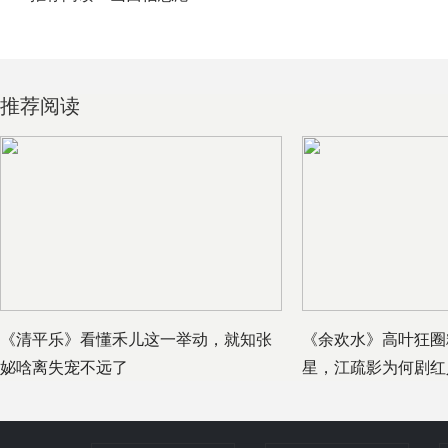
推荐阅读
《清平乐》看懂禾儿这一举动，就知张
《余欢水》高叶狂圈
妼唅离失宠不远了
星，江疏影为何剧红